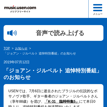
メニュー
検索
音声で読み上げる
1文字以下での検索はできません。
ジャンル一覧
TOP
お知らせ
このサイトについて
「ジョアン・ジルベルト 追悼特別番組」のお知らせ
2019年07月12日
お知らせ一覧
「ジョアン・ジルベルト 追悼特別番組」
お申込み・お問合わせ
のお知らせ
USENでは、7月6日に逝去されたブラジルの伝説的なボ
サノヴァ歌手、ギター奏者のジョアン・ジルベルトさん
（享年88歳）を偲び、
「K-31 臨時特集5」
にて本日0
時より、追悼特別番組を放送開始いたします。