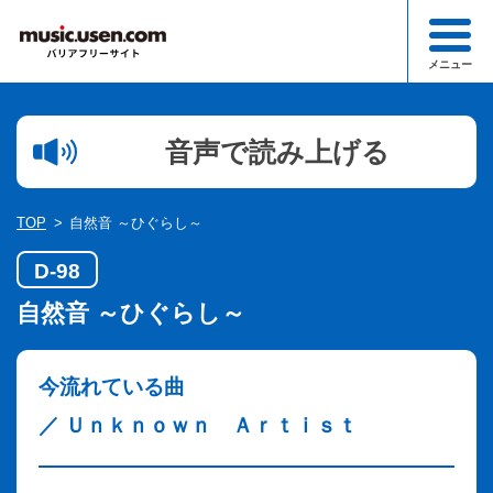
メニュー
検索
音声で読み上げる
1文字以下での検索はできません。
ジャンル一覧
TOP
自然音
～
ひぐらし
～
このサイトについて
D-98
お知らせ一覧
自然音
～
ひぐらし
～
お申込み・お問合わせ
今流れている曲
／ Ｕｎｋｎｏｗｎ Ａｒｔｉｓｔ