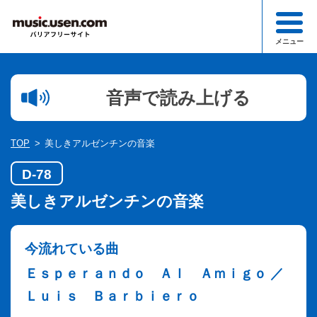
メニュー
検索
音声で読み上げる
1文字以下での検索はできません。
ジャンル一覧
TOP
美しきアルゼンチンの音楽
このサイトについて
D-78
お知らせ一覧
美しきアルゼンチンの音楽
お申込み・お問合わせ
今流れている曲
Ｅｓｐｅｒａｎｄｏ Ａｌ Ａｍｉｇｏ ／
Ｌｕｉｓ Ｂａｒｂｉｅｒｏ